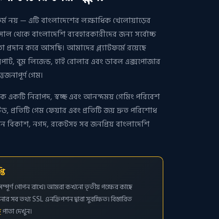
টফর্ম নয় — এটি বাংলাদেশের লক্ষাধিক খেলোয়াড়ের
সাল থেকে বাংলাদেশি ব্যবহারকারীদের জন্য সর্বোচ্চ
প্রদান করে আসছি। আমাদের প্ল্যাটফর্মে রয়েছে
্সপার্ট, বুম লিজেন্ড, হাই রোলার এবং ডাবল এক্সপোজার
জনাপূর্ণ গেম।
একটি নিরাপদ, স্বচ্ছ এবং আনন্দময় গেমিং পরিবেশ
টেড, প্রতিটি গেম ফেয়ার এবং প্রতিটি জয় দ্রুত পরিশোধ
ন বিকাশ, নগদ, রকেটসহ সব জনপ্রিয় বাংলাদেশি
তি
ম্পূর্ণ গোপন রাখে। আমরা কখনো তৃতীয় পক্ষের কাছে
র সব তথ্য SSL এনক্রিপশন দ্বারা সুরক্ষিত। বিস্তারিত
ি
পাতা দেখুন।