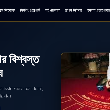
বুম লিজেন্ড
ফিশিং এক্সপার্ট
হাই রোলার
ড্রাগন টাইগার
ডাবল এক্সপোজার 
 বিশ্বস্ত
য
 উপভোগ করুন। দ্রুত পেমেন্ট,
য়গায়।