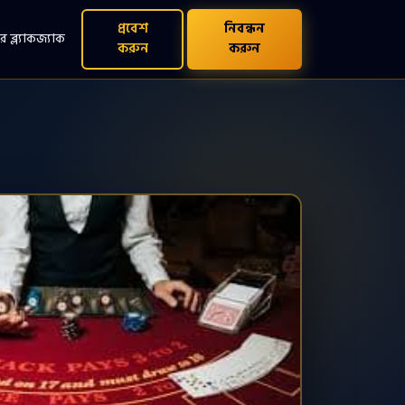
প্রবেশ
নিবন্ধন
ব্ল্যাকজ্যাক
করুন
করুন