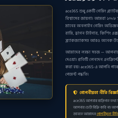
ace365 শুধু একটি গেমিং প্ল্যা
বিশ্বাসের জায়গা। আমরা ২০১৮ 
মানের অনলাইন গেমিং অভিজ্ঞতা 
রামি, ড্রাগন টাইগার, ফিশিং এক
ব্ল্যাকজ্যাকসহ আরও অনেক উত্তে
আমাদের লক্ষ্য সহজ — আপনাকে 
দেওয়া। প্রতিটি লেনদেন এনক্রিপ্
করা হয়। ace365-এ আপনি পাবে
পেমেন্ট পদ্ধতি।
গোপনীয়তা নীতি বিজ্ঞপ্
ace365 আপনার ব্যক্তিগত তথ্য স
আপনার ডেটা বিক্রি করি না। আপনা
জানতে আমাদের
গোপনীয়তা নীত