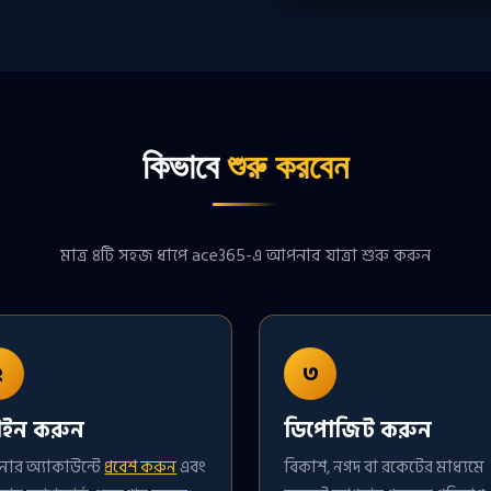
কিভাবে
শুরু করবেন
মাত্র ৪টি সহজ ধাপে ace365-এ আপনার যাত্রা শুরু করুন
২
৩
ইন করুন
ডিপোজিট করুন
ার অ্যাকাউন্টে
প্রবেশ করুন
এবং
বিকাশ, নগদ বা রকেটের মাধ্যমে