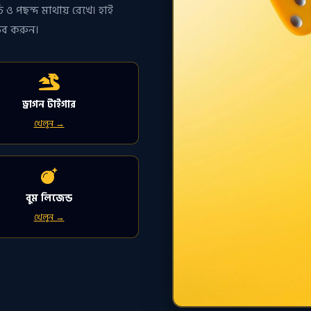
 ও পছন্দ মাথায় রেখে। হাই
ভব করুন।
ড্রাগন টাইগার
খেলুন →
বুম লিজেন্ড
খেলুন →